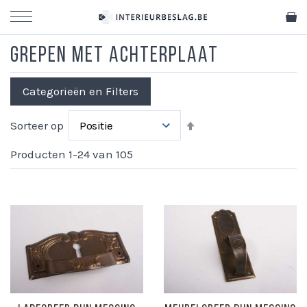
Winkel
Grepen met achterplaat
Categorieën en Filters
Van
Sorteer op
hoog
Producten
1
-
24
van
105
naar
laag
sorteren