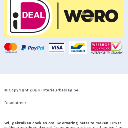
© Copyright 2024 Interieurbeslag.be
Disclaimer
Algemene voorwaarden
Wij gebruiken cookies om uw ervaring beter te maken.
Om te
voldoen aan de cookie wetgeving, vragen we uw toestemming om