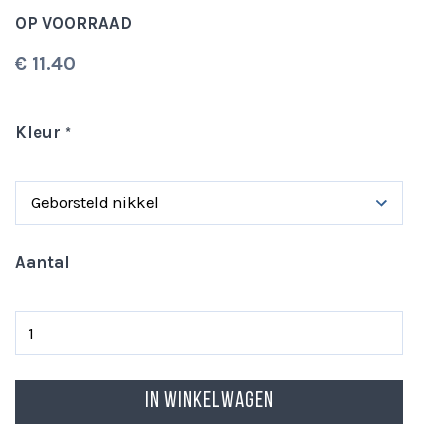
de
OP VOORRAAD
afbeeldingen-
€ 11.40
gallerij
Kleur
Aantal
In Winkelwagen